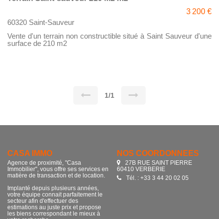
3 200 €
60320 Saint-Sauveur
Vente d'un terrain non constructible situé à Saint Sauveur d'une
surface de 210 m2
1/1
CASA IMMO
NOS COORDONNÉES
Agence de proximité, "Casa
27B RUE SAINT PIERRE
Immobilier", vous offre ses services en
60410 VERBERIE
matière de transaction et de location.
Tél. : +33 3 44 20 02 05
Implanté depuis plusieurs années,
votre équipe connait parfaitement le
secteur afin d'effectuer des
estimations au juste prix et propose
les biens correspondant le mieux à