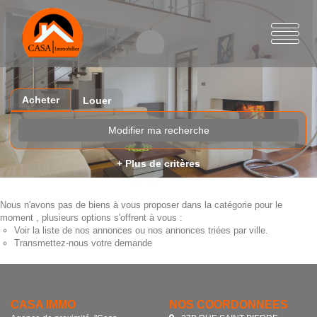
Acheter
Louer
Modifier ma recherche
+ Plus de critères
Nous n'avons pas de biens à vous proposer dans la catégorie pour le
moment , plusieurs options s'offrent à vous :
Voir
la liste de nos annonces
ou
nos annonces triées par ville.
Transmettez-nous votre demande
CASA IMMO
NOS COORDONNÉES