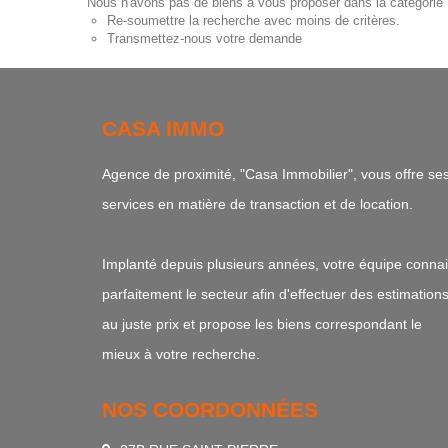
Nous n'avons pas de biens à vous proposer dans la catégorie L
Re-soumettre la recherche avec moins de critères.
Transmettez-nous votre demande
CASA IMMO
Agence de proximité, "Casa Immobilier", vous offre se
services en matière de transaction et de location.
Implanté depuis plusieurs années, votre équipe connai
parfaitement le secteur afin d'effectuer des estimation
au juste prix et propose les biens correspondant le
mieux à votre recherche.
NOS COORDONNÉES