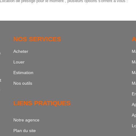
ocation de prestige pour le moment , plusieurs options s'offrent à vous :
NOS SERVICES
A
Acheter
Ma
s
Louer
Ma
Estimation
Ma
t
Nos outils
Ma
s
En
LIENS PRATIQUES
Ap
Ap
Notre agence
Lo
Plan du site