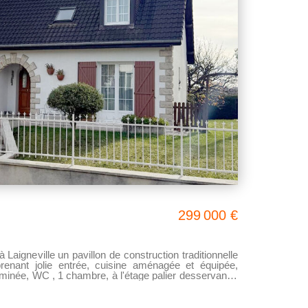
t entièrement clos de mur, ce qui permet une belle
ée sur un ensemble de
299 000 €
aigneville un pavillon de construction traditionnelle
renant jolie entrée, cuisine aménagée et équipée,
minée, WC , 1 chambre, à l'étage palier desservant 2
avec baignoire et douche,
 de marque triba) terrasse, stationnement accessible