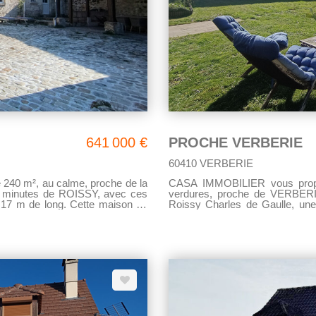
641 000 €
PROCHE VERBERIE
60410 VERBERIE
40 m², au calme, proche de la
CASA IMMOBILIER vous propos
5 minutes de ROISSY, avec ces
verdures, proche de VERBE
e 17 m de long. Cette maison de
Roissy Charles de Gaulle, une
r avec sa salle à manger et sa
une très belle cuisine aménagé
ée, un WC ainsi qu'un placards.
visible également dans le spac
 lumineux qui dessert 3 grandes
trouverez au rez-de-chaussée
tive, un WC indépendant, vous
maison dispose d'une mezzan
 la terrasse de la piscine. Au
placards intégrés, d'une salle
vant une chambre de 14 m², un
second étage, vous trouverez 
bains avec baignoire, douche, vasque et WC. La maison
on, un espace pour vos invités,
en 2017, elle dispose d'une pom
une salle de bains avec WC. La
au sol. Pour le reste de la maison, ce 
es, d'une très belle cave, une
nombreux atouts: vous avez la 