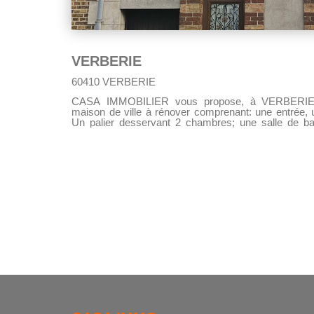
VERBERIE
60410 VERBERIE
CASA IMMOBILIER vous propose, à VERBERIE, pr
maison de ville à rénover comprenant: une entrée, u
Un palier desservant 2 chambres; une salle de bains neuve, ainsi qu'un 
maison dispose d'une cave totale ainsi qu'une dépendance. Vous avez la 
de pouvoir garer votre véhicule sur les 900 m² de terrain. Pour les amou
nature et de l'ancien.