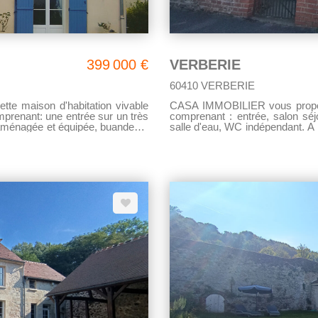
399 000 €
VERBERIE
60410 VERBERIE
 maison d'habitation vivable
CASA IMMOBILIER vous propos
prenant: une entrée sur un très
comprenant : entrée, salon sé
 aménagée et équipée, buanderie,
salle d'eau, WC indépendant. A 
: Palier desservant 3 chambres
une salle de bains avec WC. Jardin.
e et WC. La maison dispose d'un
sans tarder !
magnifique jardin arborés, ainsi qu'un double garage fermé. VENEZ VISITER !