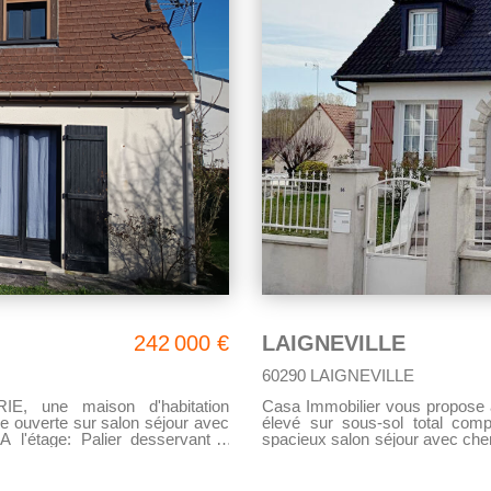
allée privative. La maison es
ive. Dépêchez vous, car c'est un bien d'exception!
intimité sur votre terrasse et votre jardin. La maison est pos
1629 m² de terrain. Coup de coeur assuré pour ce bien d'exception, vous n'avez plus
qu'à poser vos meubles !
242 000 €
LAIGNEVILLE
60290 LAIGNEVILLE
, une maison d'habitation
Casa Immobilier vous propose à L
e ouverte sur salon séjour avec
élevé sur sous-sol total comp
 l'étage: Palier desservant 3
spacieux salon séjour avec che
belles chambre, une pièce bureau, dressing, salle de bain 
WC indépendant, (double vitrage
au sous-sol. Le tout sur un terrain entièrement clos de 735 m2. Commodité