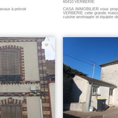
60410 VERBERIE
avaux à prévoir
CASA IMMOBILIER vous propose,
VERBERIE cette grande maison
cuisine aménagée et équipée de
coin dressing ainsi qu'un WC. 
avec salle de bains privative
vasque et son sauna. Une gra
dispose d'un accès véhicule, de 2 ga
prévoir.