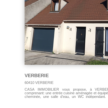
terrasse , un espace jardin agréable. Vous avez la possibilité de garer plusieurs
véhicules, dans une cour privat
VERBERIE
60410 VERBERIE
CASA IMMOBILIER vous propose, à VERBERIE
comprenant: une entrée cuisine aménagée et équipé
cheminée, une salle d'eau, un WC indépendant. A
chambres dont 2 avec placards. La maison dispose d'un garage. Le tout sur 471 m²
de terrain. A venir visiter rapidement !