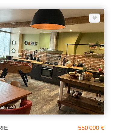
ILLE À 1km
RIE
550 000 €