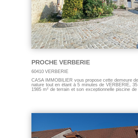
PROCHE VERBERIE
60410 VERBERIE
CASA IMMOBILIER vous propose cette demeure de 2
nature tout en étant à 5 minutes de VERBERIE, 3
1985 m² de terrain et son exceptionnelle piscine d
charme comprend une belle entrée, une salon séjou
cheminée, une très belle cuisine aménagée et équip
Au premier étage: vous trouverez un grand couloir
chambres avec chacune une salle de bains priva
trouverez également un espace bureau donnant sur
deuxième étage: vous trouverez un palier desser
bureau et une salle de bains avec WC. Cette maison dispose également de
nombreuses surprises: Vous trouverez dans la mais
en tout intimité, avec un salon, une chambre et 
maison dispose également de nombreuses dépendanc