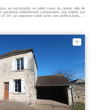
 en exclusivité, en plein coeur du centre ville de
 ancienne entièrement comprenant: une entrée sur
 37 m², un spacieux salon avec son poêle à bois, un
A l'étage: Un palier comprenant 4 chambres, dont 2
 et WC. Une troisième salle de bains avec douche,
nde pièce de jeux de 40 m² complète ce bien. La
rages, ainsi qu'une cour. aucun travaux à