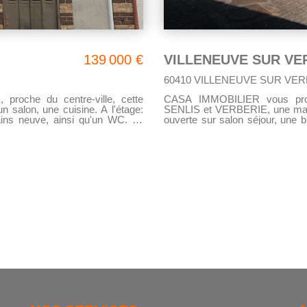
139 000 €
VILLENEUVE SUR VE
60410 VILLENEUVE SUR VER
oche du centre-ville, cette
CASA IMMOBILIER vous pr
n salon, une cuisine. A l'étage:
SENLIS et VERBERIE, une maiso
WC. La
ouverte sur salon séjour, une 
possibilité
chambres et une salle de bain
reux de la
2ème étage: Une troisième chambre et un burea
pouvant accueillir 2 véhicules, des abris,
l'ancien.