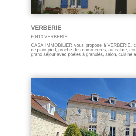
VERBERIE
60410 VERBERIE
CASA IMMOBILIER vous propose à VERBERIE, cette
de plain pied, proche des commerces, au calme, com
grand séjour avec poêles à granulés, salon, cuisine
salle d'eau, WC indépendant, 1 chambre. A l'étage
avec placards, salle de bains avec baignoire, douch