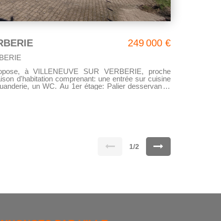
RBERIE
249 000 €
BERIE
opose, à VILLENEUVE SUR VERBERIE, proche
n d'habitation comprenant: une entrée sur cuisine
buanderie, un WC. Au 1er étage: Palier desservant 2
s avec baignoire, douche, double vasque et WC. Au
u. La maison dispose d'une cour
 ainsi qu'une cave. Pour les amoureux de
1/2