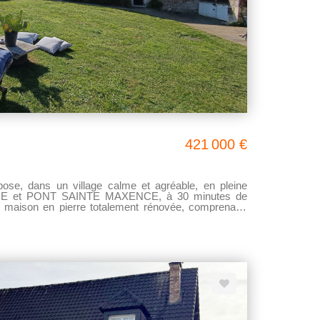
421 000 €
e, dans un village calme et agréable, en pleine
RIE et PONT SAINTE MAXENCE, à 30 minutes de
 maison en pierre totalement rénovée, comprenant:
e et équipée, une salle à manger avec sa cheminée,
ieux salon de 43 m² avec une belle luminosité. Vous
, une pièce technique et un WC. Au 1er étage: La
ine donnant sur le salon, de deux chambres avec
 de bains avec baignoire et vasque, et d'un WC. Au
une grande chambre de 20 m² ainsi qu'une salle de
 à été entièrement rénovée
pe à chaleur, le chauffage au rez de chaussée se fait
sont des radiateurs électrique. La maison à de
possibilités de garer plusieurs véhicules dans une