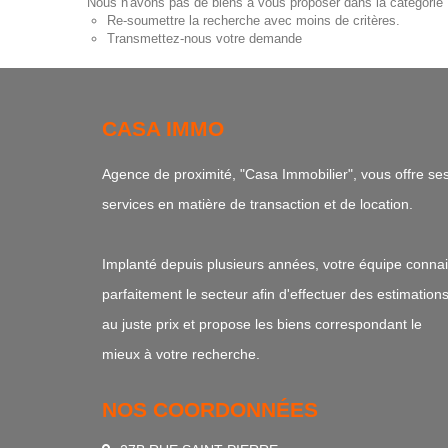
Nous n'avons pas de biens à vous proposer dans la catégorie M
Re-soumettre la recherche avec moins de critères.
Transmettez-nous votre demande
CASA IMMO
Agence de proximité, "Casa Immobilier", vous offre se
services en matière de transaction et de location.
Implanté depuis plusieurs années, votre équipe connai
parfaitement le secteur afin d'effectuer des estimation
au juste prix et propose les biens correspondant le
mieux à votre recherche.
NOS COORDONNÉES