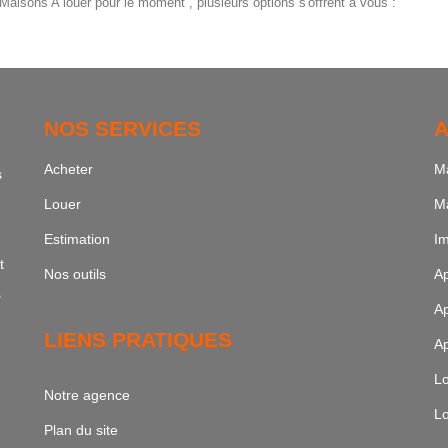
aisons A louer pour le moment , plusieurs options s'offrent à vous :
NOS SERVICES
A
Acheter
Ma
s
Louer
Ma
Estimation
Im
t
Nos outils
Ap
s
Ap
LIENS PRATIQUES
Ap
Lo
Notre agence
Lo
Plan du site