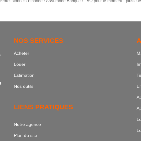
Professionnels Finance / Assurance Banque / LBO pour le moment , plusieurs 
NOS SERVICES
A
Acheter
Ma
s
Louer
Im
Estimation
Te
t
Nos outils
En
s
Ap
LIENS PRATIQUES
Ap
Lo
Notre agence
Lo
Plan du site