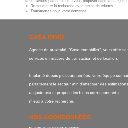
Nous n'avons pas de biens à vous proposer dans la catégorie 
Re-soumettre la recherche avec moins de critères.
Transmettez-nous votre demande
CASA IMMO
Agence de proximité, "Casa Immobilier", vous offre se
services en matière de transaction et de location.
Implanté depuis plusieurs années, votre équipe connai
parfaitement le secteur afin d'effectuer des estimation
au juste prix et propose les biens correspondant le
mieux à votre recherche.
NOS COORDONNÉES