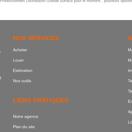
rofessionnels Distribution Grande surface pour le moment , plusieurs options 
NOS SERVICES
A
Acheter
Ma
s
Louer
Ma
Estimation
Im
t
Nos outils
Te
s
Te
LIENS PRATIQUES
En
Ap
Notre agence
Lo
Plan du site