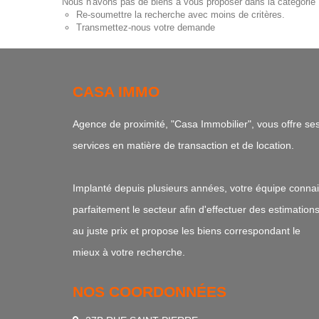
Nous n'avons pas de biens à vous proposer dans la catégorie P
Re-soumettre la recherche avec moins de critères.
Transmettez-nous votre demande
CASA IMMO
Agence de proximité, "Casa Immobilier", vous offre se
services en matière de transaction et de location.
Implanté depuis plusieurs années, votre équipe connai
parfaitement le secteur afin d'effectuer des estimation
au juste prix et propose les biens correspondant le
mieux à votre recherche.
NOS COORDONNÉES