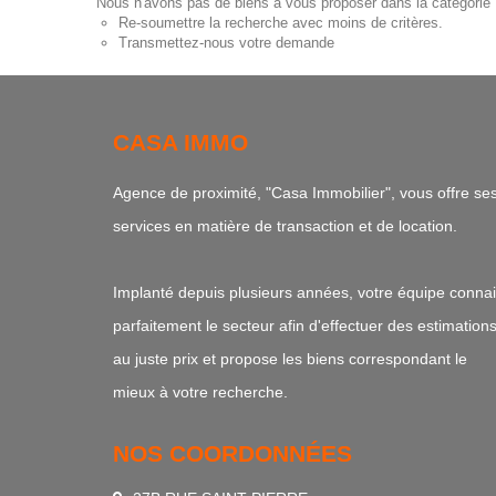
Nous n'avons pas de biens à vous proposer dans la catégorie P
Re-soumettre la recherche avec moins de critères.
Transmettez-nous votre demande
CASA IMMO
Agence de proximité, "Casa Immobilier", vous offre se
services en matière de transaction et de location.
Implanté depuis plusieurs années, votre équipe connai
parfaitement le secteur afin d'effectuer des estimation
au juste prix et propose les biens correspondant le
mieux à votre recherche.
NOS COORDONNÉES