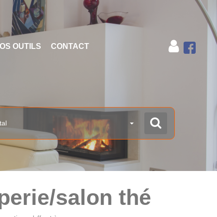
OS OUTILS
CONTACT
tal
êperie/salon thé