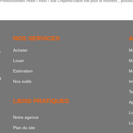
rofessionnels Hotel / Rest / Bar Crêperie/Salon thé pour le moment , plusieur
NOS SERVICES
A
Acheter
Ma
s
Louer
Ma
Estimation
Ma
t
Nos outils
Im
s
Te
LIENS PRATIQUES
Ap
Lo
Notre agence
Lo
Plan du site