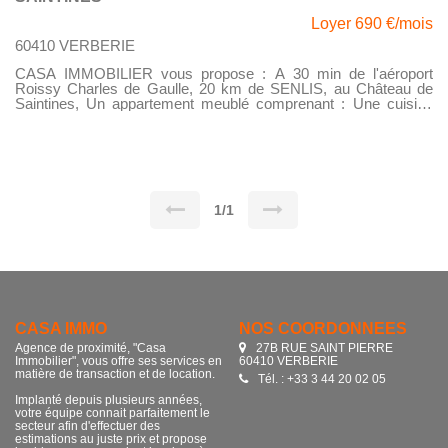
Loyer 690 €/mois
60410 VERBERIE
CASA IMMOBILIER vous propose : A 30 min de l'aéroport
Roissy Charles de Gaulle, 20 km de SENLIS, au Château de
Saintines, Un appartement meublé comprenant : Une cuisine
aménagée/équipée, Un salon / séjour, Un dégagementUne salle
de bain, avec WC, Une chambre, avec grands placards Profitez
de ces magnifiques extérieurs (parc, jardin, terrain de tennis),
possibilité de rentrer des véhicules. Disponible le 29 mai 2026.
1/1
CASA IMMO
NOS COORDONNÉES
Agence de proximité, "Casa
27B RUE SAINT PIERRE
Immobilier", vous offre ses services en
60410 VERBERIE
matière de transaction et de location.
Tél. : +33 3 44 20 02 05
Implanté depuis plusieurs années,
votre équipe connait parfaitement le
secteur afin d'effectuer des
estimations au juste prix et propose