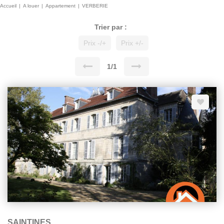
Accueil
A louer
Appartement
VERBERIE
Trier par :
Prix -/+
Prix +/-
1/1
SAINTINES