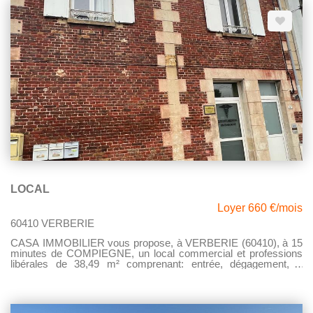
une cour privative. Loyer mensuel: 3 000,00 € HT Disponible au
1er juillet 2023
LOCAL
Loyer 660 €/mois
60410 VERBERIE
CASA IMMOBILIER vous propose, à VERBERIE (60410), à 15
minutes de COMPIEGNE, un local commercial et professions
libérales de 38,49 m² comprenant: entrée, dégagement, 2
locaux, un WC, placards. Places de stationnements devant le
local. Actuellement un cabinet médical. Le local est accessible
aux personnes à mobilité réduite, avec une place de parking.
Libre de suite.