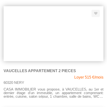
de ces magnifiques extérieurs (parc, jardin, terrain de tennis),
possibilité de rentrer des véhicules. Disponible le 29 mai 2026.
VAUCELLES APPARTEMENT 2 PIECES
Loyer 515 €/mois
60320 NERY
CASA IMMOBILIER vous propose, à VAUCELLES, au 1er et
dernier étage d'un immeuble, un appartement comprenant:
entrée, cuisine, salon séjour, 1 chambre, salle de bains, WC. 1
place de parking privative. Disponible de suite