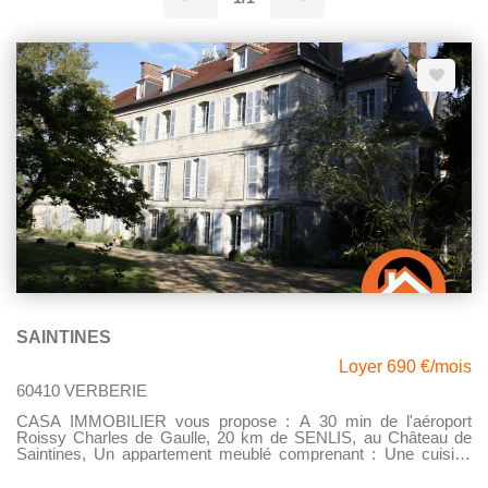
SAINTINES
Loyer 690 €/mois
60410 VERBERIE
CASA IMMOBILIER vous propose : A 30 min de l'aéroport
Roissy Charles de Gaulle, 20 km de SENLIS, au Château de
Saintines, Un appartement meublé comprenant : Une cuisine
aménagée/équipée, Un salon / séjour, Un dégagementUne salle
de bain, avec WC, Une chambre, avec grands placards Profitez