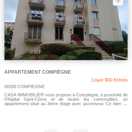
APPARTEMENT COMPIÈGNE
Loyer 900 €/mois
60200 COMPIEGNE
CASA IMMOBILIER vous propose à Compiègne, à proximité de
l'Hôpital Saint-Côme et de toutes les commodités, un
appartement situé au 3ème étage avec ascenseur. Ce bien se
compose d'une entrée avec placards, d'un séjour lumineux,
d'une cuisine aménagée, de deux chambres, d'une salle d'eau
ainsi que d'un WC indépendant. Vous apprécierez également
ses trois balcons, accessibles depuis le séjour et les chambres,
offrant un agréable espace extérieur. Une cave et une place de
parking privative, située au pied de l'immeuble, complètent ce