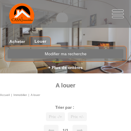
Louer
Acheter
Modifier ma recherche
+ Plus de critères
A louer
Accueil
Immobilier
A louer
Trier par :
Prix -/+
Prix +/-
1/1